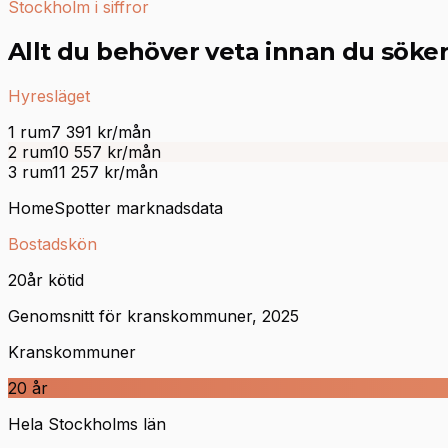
Stockholm i siffror
Allt du behöver veta innan du söke
Hyresläget
1 rum
7 391
kr/mån
2 rum
10 557
kr/mån
3 rum
11 257
kr/mån
HomeSpotter marknadsdata
Bostadskön
20
år kötid
Genomsnitt för kranskommuner, 2025
Kranskommuner
20
år
Hela Stockholms län