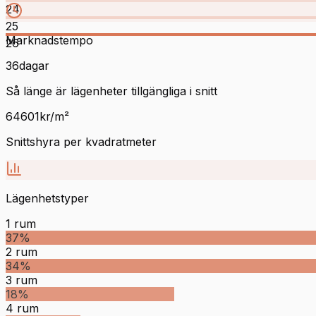
24
25
Marknadstempo
26
36
dagar
Så länge är lägenheter tillgängliga i snitt
64601
kr/m²
Snittshyra per kvadratmeter
Lägenhetstyper
1
rum
37
%
2
rum
34
%
3
rum
18
%
4
rum