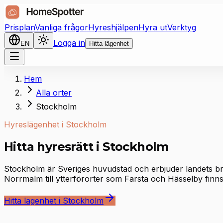
Prisplan
Vanliga frågor
Hyreshjälpen
Hyra ut
Verktyg
Logga in
EN
Hitta lägenhet
Hem
Alla orter
Stockholm
Hyreslägenhet i Stockholm
Hitta hyresrätt i Stockholm
Stockholm är Sveriges huvudstad och erbjuder landets b
Norrmalm till ytterförorter som Farsta och Hässelby finns 
Hitta lägenhet i Stockholm