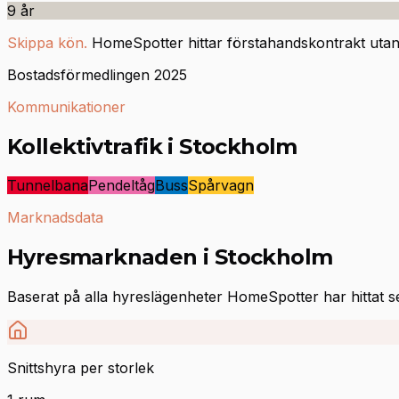
9
år
Skippa kön.
HomeSpotter hittar förstahandskontrakt utan 
Bostadsförmedlingen 2025
Kommunikationer
Kollektivtrafik i Stockholm
Tunnelbana
Pendeltåg
Buss
Spårvagn
Marknadsdata
Hyresmarknaden i Stockholm
Baserat på alla hyreslägenheter HomeSpotter har hittat 
Snittshyra per storlek