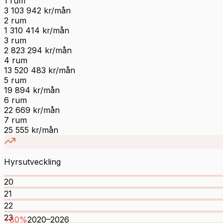
1
rum
3 103 942
kr/mån
2
rum
1 310 414
kr/mån
3
rum
2 823 294
kr/mån
4
rum
13 520 483
kr/mån
5
rum
19 894
kr/mån
6
rum
22 669
kr/mån
7
rum
25 555
kr/mån
Hyrsutveckling
20
21
22
23
+
80
%
2020
–
2026