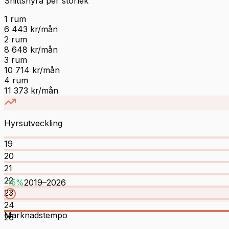
Snittshyra per storlek
1
rum
6 443
kr/mån
2
rum
8 648
kr/mån
3
rum
10 714
kr/mån
4
rum
11 373
kr/mån
Hyrsutveckling
19
20
21
22
-15
%
2019
–
2026
23
24
Marknadstempo
26