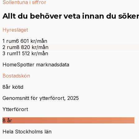
Sollentuna i siffror
Allt du behöver veta innan du söke
Hyresläget
1 rum
6 601
kr/mån
2 rum
8 820
kr/mån
3 rum
11 512
kr/mån
HomeSpotter marknadsdata
Bostadskön
8
år kötid
Genomsnitt för ytterförort, 2025
Ytterförort
8
år
Hela Stockholms län