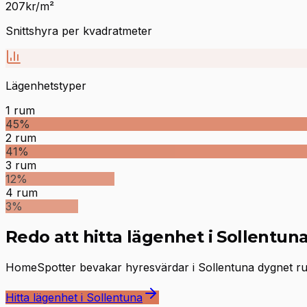
207
kr/m²
Snittshyra per kvadratmeter
Lägenhetstyper
1
rum
45
%
2
rum
41
%
3
rum
12
%
4
rum
3
%
Redo att hitta lägenhet i Sollentun
HomeSpotter bevakar hyresvärdar i Sollentuna dygnet runt
Hitta lägenhet i Sollentuna