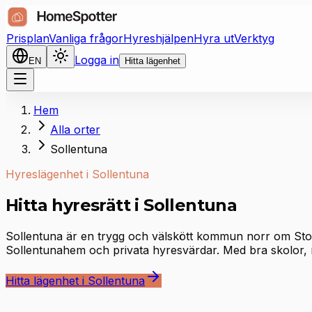
Prisplan
Vanliga frågor
Hyreshjälpen
Hyra ut
Verktyg
Logga in
EN
Hitta lägenhet
Hem
Alla orter
Sollentuna
Hyreslägenhet i Sollentuna
Hitta hyresrätt i Sollentuna
Sollentuna är en trygg och välskött kommun norr om Stock
Sollentunahem och privata hyresvärdar. Med bra skolor, ri
Hitta lägenhet i Sollentuna