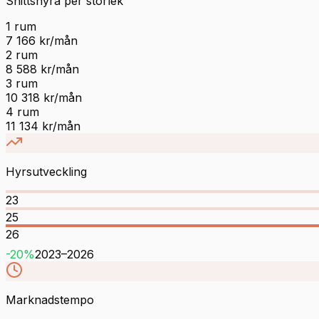
Snittshyra per storlek
1
rum
7 166
kr/mån
2
rum
8 588
kr/mån
3
rum
10 318
kr/mån
4
rum
11 134
kr/mån
Hyrsutveckling
23
25
26
-20
%
2023
–
2026
Marknadstempo