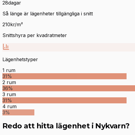
28
dagar
Så länge är lägenheter tillgängliga i snitt
210
kr/m²
Snittshyra per kvadratmeter
Lägenhetstyper
1
rum
31
%
2
rum
36
%
3
rum
31
%
4
rum
3
%
Redo att hitta lägenhet i Nykvarn?