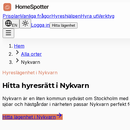
Prisplan
Vanliga frågor
Hyreshjälpen
Hyra ut
Verktyg
Logga in
EN
Hitta lägenhet
Hem
Alla orter
Nykvarn
Hyreslägenhet i Nykvarn
Hitta hyresrätt i Nykvarn
Nykvarn är en liten kommun sydväst om Stockholm med smås
sjöar och hästgårdar i närheten passar Nykvarn perfekt fö
Hitta lägenhet i Nykvarn