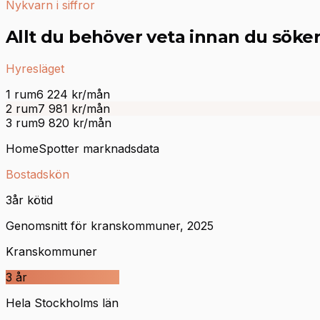
Nykvarn i siffror
Allt du behöver veta innan du söke
Hyresläget
1 rum
6 224
kr/mån
2 rum
7 981
kr/mån
3 rum
9 820
kr/mån
HomeSpotter marknadsdata
Bostadskön
3
år kötid
Genomsnitt för kranskommuner, 2025
Kranskommuner
3
år
Hela Stockholms län