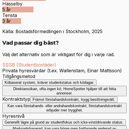
Hässelby
5
år
Tensta
3
år
Källa: Bostadsförmedlingen i Stockholm, 2025
Vad passar dig bäst?
Välj det alternativ som är viktigast för dig i varje rad.
SSSB (Studentbostäder)
Privata hyresvärdar (t.ex. Wallenstam, Einar Mattsson)
Tillgångsmetod
Köbaserat system, kräver studentstatus och ködagar.
Direktansökan, ofta ingen kö; HomeSpotter hjälper till att hitta
annonser.
Kontraktstyp
Främst förstahandskontrakt, trygg besittningsrätt.
Kan vara förstahands- eller andrahandskontrakt; förstahandskontrakt
erbjuder mer trygghet.
Hyresnivå
Generellt lägre på grund av studentfokus och icke-vinstdrivande status.
Marknadsbaserad, kan vara högre men fortfarande reglerad av