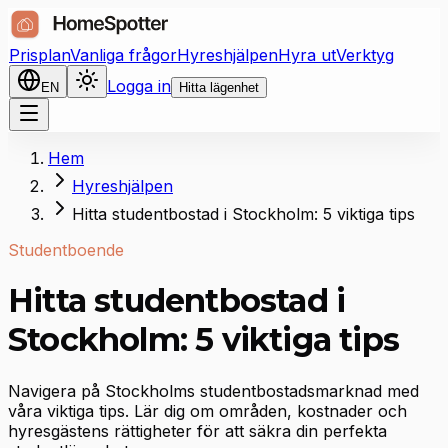
Prisplan
Vanliga frågor
Hyreshjälpen
Hyra ut
Verktyg
Logga in
EN
Hitta lägenhet
Hem
Hyreshjälpen
Hitta studentbostad i Stockholm: 5 viktiga tips
Studentboende
Hitta studentbostad i
Stockholm: 5 viktiga tips
Navigera på Stockholms studentbostadsmarknad med
våra viktiga tips. Lär dig om områden, kostnader och
hyresgästens rättigheter för att säkra din perfekta