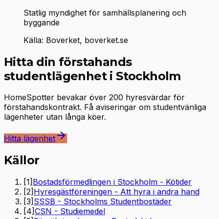
Statlig myndighet för samhällsplanering och
byggande
Källa: Boverket, boverket.se
Hitta din förstahands
studentlägenhet i Stockholm
HomeSpotter bevakar över 200 hyresvärdar för
förstahandskontrakt. Få aviseringar om studentvänliga
lägenheter utan långa köer.
Hitta lägenhet
Källor
[
1
]
Bostadsförmedlingen i Stockholm - Kötider
[
2
]
Hyresgästföreningen - Att hyra i andra hand
[
3
]
SSSB - Stockholms Studentbostäder
[
4
]
CSN - Studiemedel