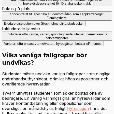
bruksvärdessystemet för förstahandskontrakt.
Fokus på plats
Koncentrerat till specifika studentområden som Lappkärrsberget,
Flemingsberg.
Bredare distribution över Stockholms olika stadsdelar.
Inkluderade tjänster
Inkluderar ofta värme, vatten, grundläggande internet, gemensamma
bekvämligheter.
Varierar; ofta endast värme/vatten, hyresgästen betalar el/internet.
Vilka vanliga fallgropar bör
undvikas?
Studenter måste undvika vanliga fallgropar som olagliga
andrahandsuthyrningar, orimligt höga depositioner och
overifierade hyresvärdar.
Tyvärr utnyttjas studenter som söker bostad ofta av
bedragare. En vanlig varningssignal är hyresvärdar som
kräver kontantbetalning eller depositioner som
överstiger en månadshyra. Enligt
Hyreslagen
finns det
tydliga regler för vad som är rimligt. Inspektera alltid