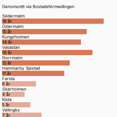
Genomsnitt via Bostadsförmedlingen
Södermalm
18
år
Östermalm
15
år
Kungsholmen
14
år
Vasastan
16
år
Norrmalm
12
år
Hammarby Sjöstad
11
år
Farsta
6
år
Skärholmen
4
år
Kista
5
år
Vällingby
7
år