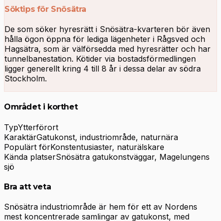
Söktips för Snösätra
De som söker hyresrätt i Snösätra-kvarteren bör även
hålla ögon öppna för lediga lägenheter i Rågsved och
Hagsätra, som är välförsedda med hyresrätter och har
tunnelbanestation. Kötider via bostadsförmedlingen
ligger generellt kring 4 till 8 år i dessa delar av södra
Stockholm.
Området i korthet
Typ
Ytterförort
Karaktär
Gatukonst, industriområde, naturnära
Populärt för
Konstentusiaster, naturälskare
Kända platser
Snösätra gatukonstväggar, Magelungens
sjö
Bra att veta
Snösätra industriområde är hem för ett av Nordens
mest koncentrerade samlingar av gatukonst, med