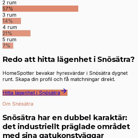
2
rum
57
%
3
rum
14
%
4
rum
21
%
5
rum
7
%
Redo att hitta lägenhet i Snösätra?
HomeSpotter bevakar hyresvärdar i Snösätra dygnet
runt. Skapa din profil och få matchningar direkt.
Hitta lägenhet i Snösätra
Om Snösätra
Snösätra har en dubbel karaktär:
det industriellt präglade området
med sina gatukonstväggar