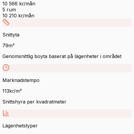
10 566
kr/mån
5
rum
10 210
kr/mån
Snittyta
79
m²
Genomsnittlig boyta baserat på lägenheter i området
Marknadstempo
113
kr/m²
Snittshyra per kvadratmeter
Lägenhetstyper