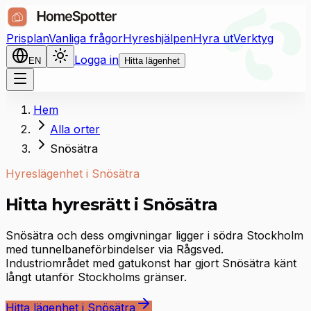
Prisplan
Vanliga frågor
Hyreshjälpen
Hyra ut
Verktyg
Logga in
EN
Hitta lägenhet
Hem
Alla orter
Snösätra
Hyreslägenhet i Snösätra
Hitta hyresrätt i Snösätra
Snösätra och dess omgivningar ligger i södra Stockholm
med tunnelbaneförbindelser via Rågsved.
Industriområdet med gatukonst har gjort Snösätra känt
långt utanför Stockholms gränser.
Hitta lägenhet i Snösätra