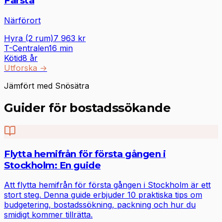
Farsta
Närförort
Hyra (2 rum)
7 963
kr
T-Centralen
16
min
Kötid
8 år
Utforska
→
Jämfört med Snösätra
Guider för bostadssökande
Flytta hemifrån för första gången i
Stockholm: En guide
Att flytta hemifrån för första gången i Stockholm är ett
stort steg. Denna guide erbjuder 10 praktiska tips om
budgetering, bostadssökning, packning och hur du
smidigt kommer tillrätta.