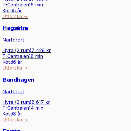
T-Centralen
16
min
Kötid
5 år
Utforska
→
Hagsätra
Närförort
Hyra (2 rum)
7 428
kr
T-Centralen
18
min
Kötid
6 år
Utforska
→
Bandhagen
Närförort
Hyra (2 rum)
8 617
kr
T-Centralen
14
min
Kötid
8 år
Utforska
→