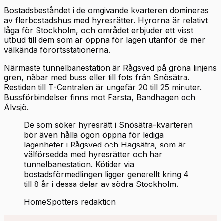
Bostadsbeståndet i de omgivande kvarteren domineras
av flerbostadshus med hyresrätter. Hyrorna är relativt
låga för Stockholm, och området erbjuder ett visst
utbud till dem som är öppna för lägen utanför de mer
välkända förortsstationerna.
Närmaste tunnelbanestation är Rågsved på gröna linjens
gren, nåbar med buss eller till fots från Snösätra.
Restiden till T-Centralen är ungefär 20 till 25 minuter.
Bussförbindelser finns mot Farsta, Bandhagen och
Älvsjö.
De som söker hyresrätt i Snösätra-kvarteren
bör även hålla ögon öppna för lediga
lägenheter i Rågsved och Hagsätra, som är
välförsedda med hyresrätter och har
tunnelbanestation. Kötider via
bostadsförmedlingen ligger generellt kring 4
till 8 år i dessa delar av södra Stockholm.
HomeSpotters redaktion