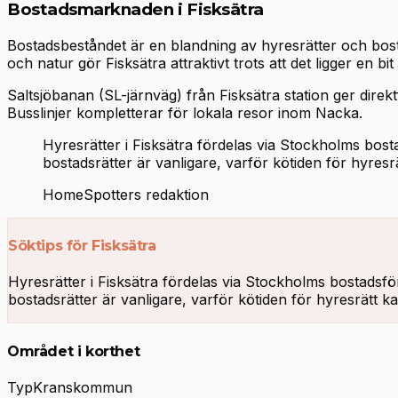
Bostadsmarknaden i Fisksätra
Bostadsbeståndet är en blandning av hyresrätter och bosta
och natur gör Fisksätra attraktivt trots att det ligger en bi
Saltsjöbanan (SL-järnväg) från Fisksätra station ger direktfö
Busslinjer kompletterar för lokala resor inom Nacka.
Hyresrätter i Fisksätra fördelas via Stockholms bos
bostadsrätter är vanligare, varför kötiden för hyresr
HomeSpotters redaktion
Söktips för Fisksätra
Hyresrätter i Fisksätra fördelas via Stockholms bostads
bostadsrätter är vanligare, varför kötiden för hyresrätt k
Området i korthet
Typ
Kranskommun