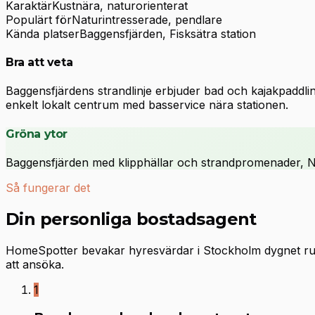
Karaktär
Kustnära, naturorienterat
Populärt för
Naturintresserade, pendlare
Kända platser
Baggensfjärden, Fisksätra station
Bra att veta
Baggensfjärdens strandlinje erbjuder bad och kajakpaddli
enkelt lokalt centrum med basservice nära stationen.
Gröna ytor
Baggensfjärden med klipphällar och strandpromenader, Nacka
Så fungerar det
Din personliga bostadsagent
HomeSpotter bevakar hyresvärdar i Stockholm dygnet runt
att ansöka.
1