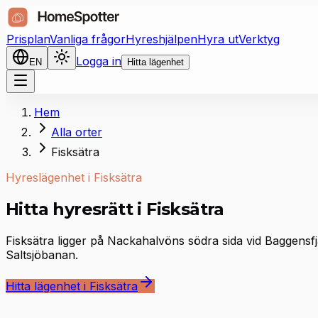
Prisplan
Vanliga frågor
Hyreshjälpen
Hyra ut
Verktyg
Logga in
EN
Hitta lägenhet
Hem
Alla orter
Fisksätra
Hyreslägenhet i Fisksätra
Hitta hyresrätt i Fisksätra
Fisksätra ligger på Nackahalvöns södra sida vid Baggen
Saltsjöbanan.
Hitta lägenhet i Fisksätra