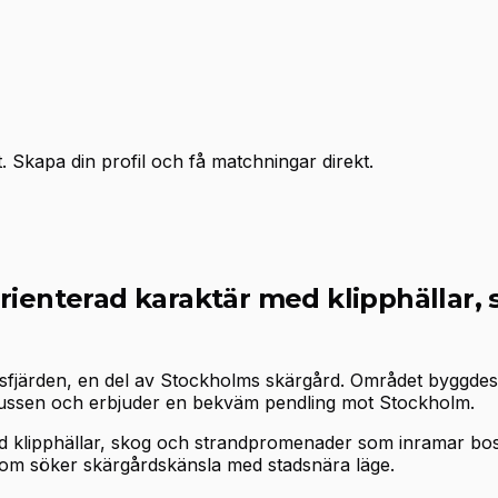
 Skapa din profil och få matchningar direkt.
orienterad karaktär med klipphälla
fjärden, en del av Stockholms skärgård. Området byggdes i
l Slussen och erbjuder en bekväm pendling mot Stockholm.
ed klipphällar, skog och strandpromenader som inramar bo
som söker skärgårdskänsla med stadsnära läge.