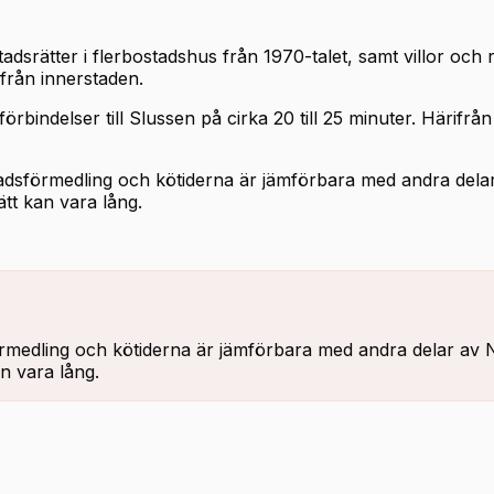
dsrätter i flerbostadshus från 1970-talet, samt villor och
t från innerstaden.
rbindelser till Slussen på cirka 20 till 25 minuter. Härifrån ä
tadsförmedling och kötiderna är jämförbara med andra dela
ätt kan vara lång.
förmedling och kötiderna är jämförbara med andra delar av 
an vara lång.