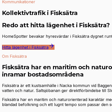
Kommunikationer
Kollektivtrafik i Fisksätra
Redo att hitta lägenhet i Fisksätra?
HomeSpotter bevakar hyresvärdar i Fisksätra dygnet runt.
Hitta lägenhet i Fisksätra
Om Fisksätra
Fisksätra har en maritim och natur
inramar bostadsområdena
Fisksätra är ett kustsamhälle i Nacka kommun vid Baggens
vatten och natur. Saltsjöbanan ger direktförbindelse til
Fisksätra har en maritim och naturorienterad karaktär m
blandad befolkning och ett lugnt tempo som passar den 