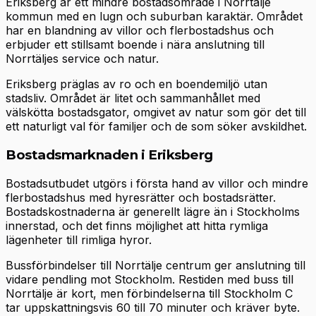
Eriksberg är ett mindre bostadsområde i Norrtälje
kommun med en lugn och suburban karaktär. Området
har en blandning av villor och flerbostadshus och
erbjuder ett stillsamt boende i nära anslutning till
Norrtäljes service och natur.
Eriksberg präglas av ro och en boendemiljö utan
stadsliv. Området är litet och sammanhållet med
välskötta bostadsgator, omgivet av natur som gör det till
ett naturligt val för familjer och de som söker avskildhet.
Bostadsmarknaden i Eriksberg
Bostadsutbudet utgörs i första hand av villor och mindre
flerbostadshus med hyresrätter och bostadsrätter.
Bostadskostnaderna är generellt lägre än i Stockholms
innerstad, och det finns möjlighet att hitta rymliga
lägenheter till rimliga hyror.
Bussförbindelser till Norrtälje centrum ger anslutning till
vidare pendling mot Stockholm. Restiden med buss till
Norrtälje är kort, men förbindelserna till Stockholm C
tar uppskattningsvis 60 till 70 minuter och kräver byte.