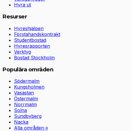
Hyra ut
Resurser
Hyreshjälpen
Förstahandskontrakt
Studentbostad
Hyresrapporten
Verktyg
Bostad Stockholm
Populära områden
Södermalm
Kungsholmen
Vasastan
Östermalm
Norrmalm
Solna
Sundbyberg
Nacka
Alla områden
→