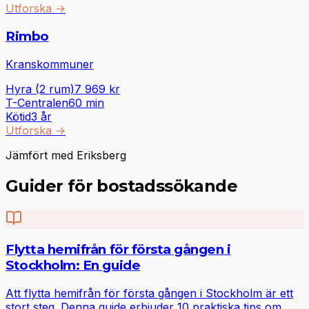
Utforska
→
Rimbo
Kranskommuner
Hyra (2 rum)
7 969
kr
T-Centralen
60
min
Kötid
3 år
Utforska
→
Jämfört med Eriksberg
Guider för bostadssökande
Flytta hemifrån för första gången i
Stockholm: En guide
Att flytta hemifrån för första gången i Stockholm är ett
stort steg. Denna guide erbjuder 10 praktiska tips om