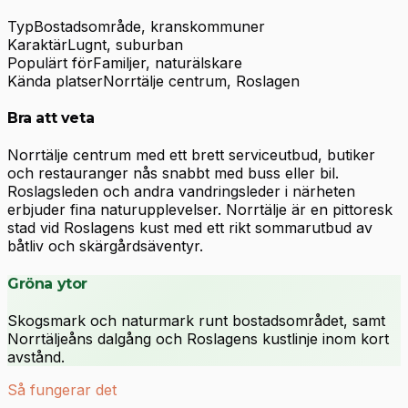
Typ
Bostadsområde, kranskommuner
Karaktär
Lugnt, suburban
Populärt för
Familjer, naturälskare
Kända platser
Norrtälje centrum, Roslagen
Bra att veta
Norrtälje centrum med ett brett serviceutbud, butiker
och restauranger nås snabbt med buss eller bil.
Roslagsleden och andra vandringsleder i närheten
erbjuder fina naturupplevelser. Norrtälje är en pittoresk
stad vid Roslagens kust med ett rikt sommarutbud av
båtliv och skärgårdsäventyr.
Gröna ytor
Skogsmark och naturmark runt bostadsområdet, samt
Norrtäljeåns dalgång och Roslagens kustlinje inom kort
avstånd.
Så fungerar det