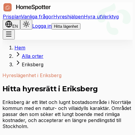
Prisplan
Vanliga frågor
Hyreshjälpen
Hyra ut
Verktyg
Logga in
EN
Hitta lägenhet
Hem
Alla orter
Eriksberg
Hyreslägenhet i Eriksberg
Hitta hyresrätt i Eriksberg
Eriksberg är ett litet och lugnt bostadsområde i Norrtälje
kommun med en natur- och villaidylls karaktär. Området
passar den som söker ett lungt boende med rimliga
kostnader, och accepterar en längre pendlingstid till
Stockholm.