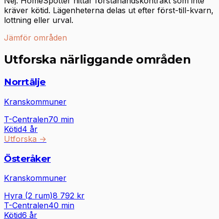
Nej. HomeSpotter hittar förstahandskontrakt som inte
kräver kötid. Lägenheterna delas ut efter först-till-kvarn,
lottning eller urval.
Jämför områden
Utforska närliggande områden
Norrtälje
Kranskommuner
T-Centralen
70
min
Kötid
4 år
Utforska
→
Österåker
Kranskommuner
Hyra (2 rum)
8 792
kr
T-Centralen
40
min
Kötid
6 år