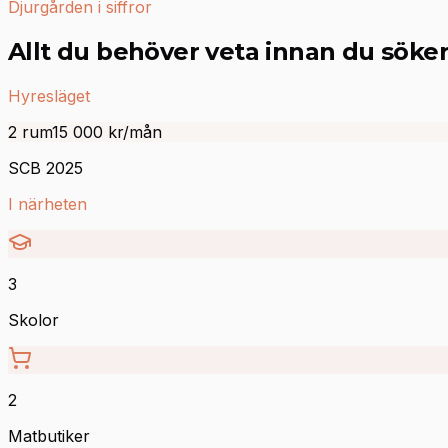
Djurgården i siffror
Allt du behöver veta innan du söke
Hyresläget
2 rum
15 000
kr/mån
SCB 2025
I närheten
3
Skolor
2
Matbutiker