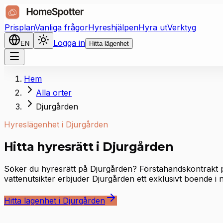
Prisplan
Vanliga frågor
Hyreshjälpen
Hyra ut
Verktyg
Logga in
EN
Hitta lägenhet
Hem
Alla orter
Djurgården
Hyreslägenhet i Djurgården
Hitta hyresrätt i Djurgården
Söker du hyresrätt på Djurgården? Förstahandskontrakt 
vattenutsikter erbjuder Djurgården ett exklusivt boende i
Hitta lägenhet i Djurgården