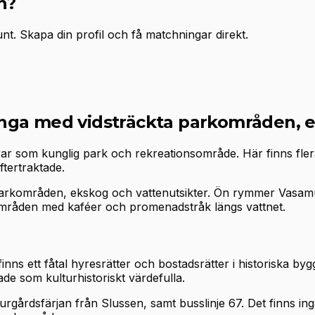
n?
. Skapa din profil och få matchningar direkt.
nga med vidsträckta parkområden, e
rar som kunglig park och rekreationsområde. Här finns fl
tertraktade.
 parkområden, ekskog och vattenutsikter. Ön rymmer Vas
mråden med kaféer och promenadstråk längs vattnet.
ns ett fåtal hyresrätter och bostadsrätter i historiska bygg
de som kulturhistoriskt värdefulla.
urgårdsfärjan från Slussen, samt busslinje 67. Det finns in