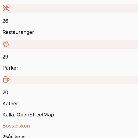
26
Restauranger
29
Parker
20
Kaféer
Källa: OpenStreetMap
Bostadskön
25
år kötid