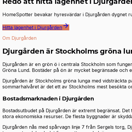
Redo att hitta lägenhet i Djurgårde
HomeSpotter bevakar hyresvärdar i Djurgården dygnet runt
Hitta lägenhet i Djurgården
Om Djurgården
Djurgården är Stockholms gröna lu
Djurgården är en grön ö i centrala Stockholm som funge
Gröna Lund. Bostäder på ön är mycket begränsade och ef
Djurgården är Stockholms gröna lunga med vidsträckta
sommarhalvåret är det ett av Stockholms mest besökta o
Bostadsmarknaden i Djurgården
Bostadsutbudet på Djurgården är extremt begränsat. Det fin
stora ekonomiska resurser. De flesta byggnader är skydda
Djurgården nås med spårvagn linje 7 från Sergels torg, Dj